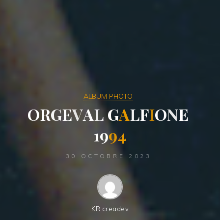
ALBUM PHOTO
O
R
G
E
V
A
L
G
A
L
F
I
O
N
E
1
9
9
4
30 OCTOBRE 2023
KR creadev