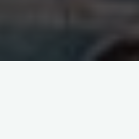
Constructions de Cassioppé
résidence
cassioppé 2012