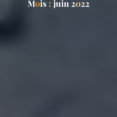
M
o
i
s
:
j
u
i
n
2
0
2
2