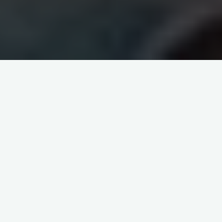
itemprop="discussionURL"
Laisser un commentaire
LA MEMOIRE D'ORGEVAL
VIDEOS MÉMOIRES
ORGEVAL STYLE RUE DU 106