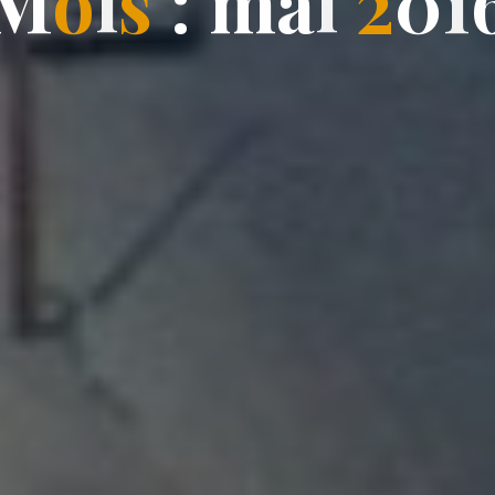
M
o
i
s
:
m
a
i
2
0
1