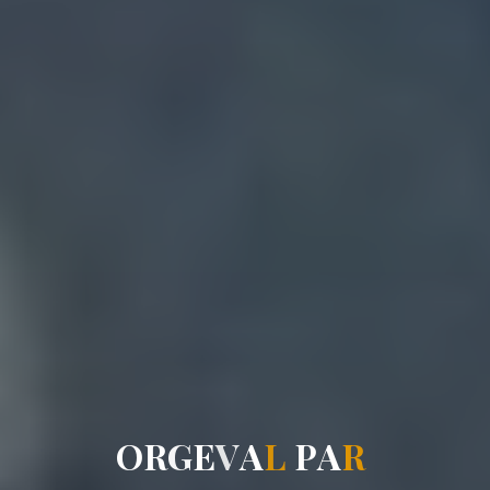
O
R
G
E
V
A
L
P
A
R