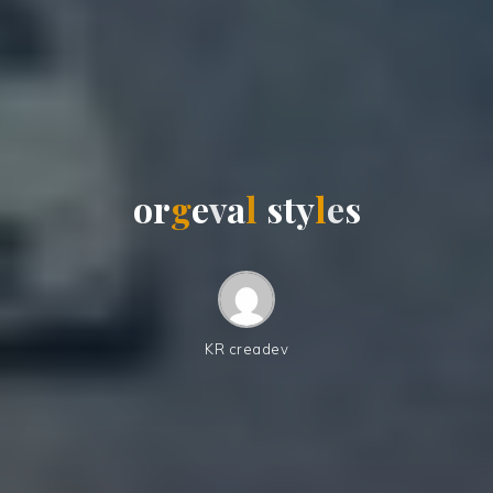
o
r
g
e
v
a
l
s
t
y
l
e
s
KR creadev