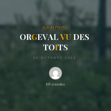
ALBUM PHOTO
O
R
G
E
V
A
L
V
U
D
E
S
T
O
I
T
S
20 OCTOBRE 2023
KR creadev