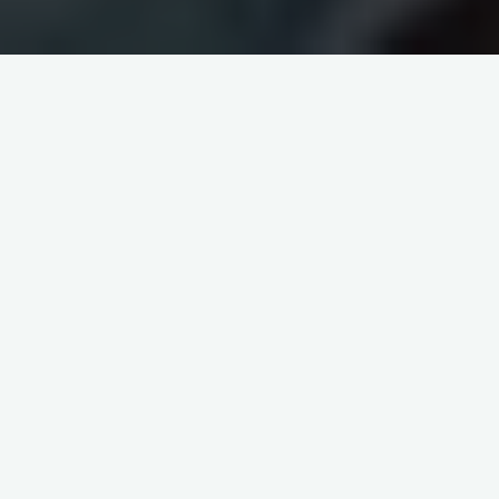
itemprop="discussionURL"
Laisser un commentaire
ACTUALITE ET EVENEMENTS
RENOUVELLEMENT
URBAIN A ORGEVAL
La communication, ciment de
la vie.
KR creadev
31 janvier 2022
Renouvellement urbain à Orgeval en cours, il s’est tenu