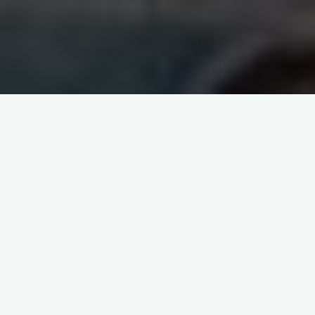
itemprop="discussionURL"
Laisser un commentaire
ACTUALITE ET EVENEMENTS
ACTION FAMILIARITÉS