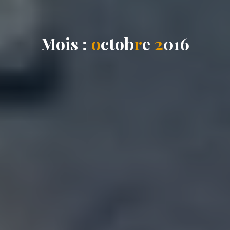
M
o
i
s
:
o
c
t
o
b
r
e
2
0
1
6