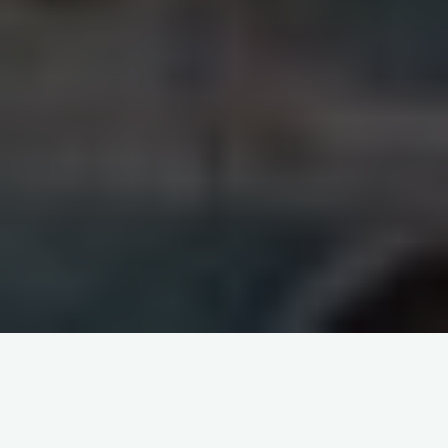
Démolition à Raymond
Poincaré Orgeval