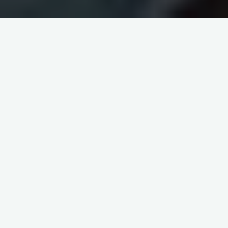
itemprop="discussionURL"
Laisser un commentaire
NATURE A ORGEVAL
GRAIN D’ORG : TOUTE UNE
GALERIE NATURE ET SAVOIRS
KR creadev
29 juillet 2020