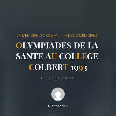
LA MEMOIRE D'ORGEVAL
VIDEOS MÉMOIRES
O
L
Y
M
P
I
A
D
E
S
D
E
L
A
S
A
N
T
E
A
U
C
O
L
L
E
G
E
C
O
L
B
E
R
T
1
9
9
3
15 JUIN 2023
KR creadev