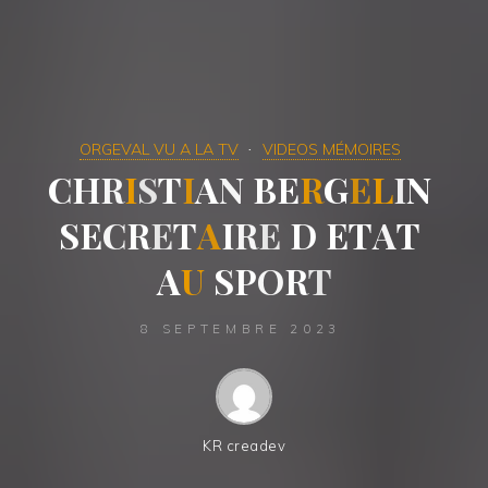
ORGEVAL VU A LA TV
VIDEOS MÉMOIRES
C
H
R
I
S
T
I
A
N
B
E
R
G
E
L
I
N
S
E
C
R
E
T
A
I
R
E
D
E
T
A
T
A
U
S
P
O
R
T
8 SEPTEMBRE 2023
KR creadev