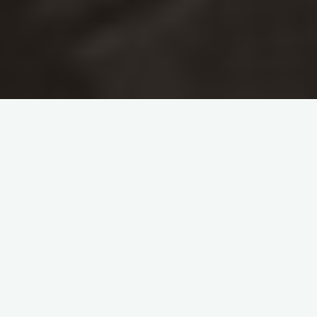
Dans le cadre des Journées Européennes du Patrimoine 2020,
l’Association
Creadev Orgeval
et
Reims habitat
proposeront
une visite thématique, le dimanche 20 septembre, autour de
l’histoire du quartier Orgeval, en évoquant sa création, ses
évolutions avec les opérations de Renouvellement Urbain…
Plus d’informations sur cette visite
« À la découverte d’un
quartier en pleine mutation » :Repartez sur les traces de la
visite organisée lors de l’inauguration du quartier, qui a eu lieu
le 28 novembre 1970, et constatez son évolution. Vous y
découvrirez les vestiges du passé, la première mutation du
quartier et les nouvelles constructions grâce au Premier
Programme National de Rénovation Urbaine (2008 – 2014).