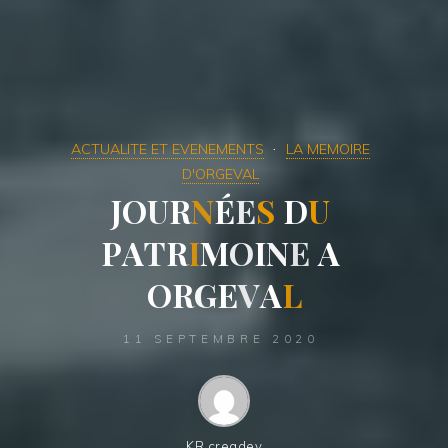
ACTUALITE ET EVENEMENTS
LA MEMOIRE
D'ORGEVAL
J
O
U
R
N
É
E
S
D
U
P
A
T
R
I
M
O
I
N
E
A
O
R
G
E
V
A
L
11 SEPTEMBRE 2020
KR creadev