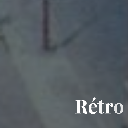
R
é
t
r
o