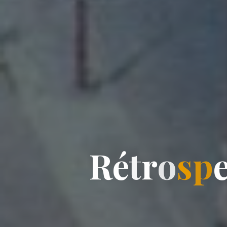
R
é
t
r
o
s
p