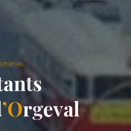
 ORGEVAL
t
a
n
t
s
d
’
O
r
g
e
v
a
l