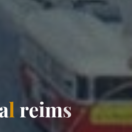
a
l
r
e
i
m
s