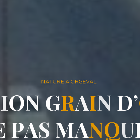
NATURE A ORGEVAL
T
I
O
N
G
R
A
I
N
D
’
’
E
P
A
A
S
M
A
A
N
Q
U