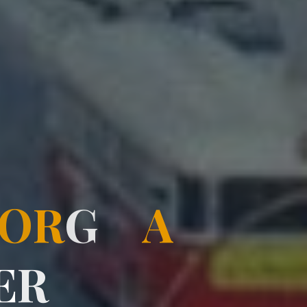
O
R
G
G
A
E
E
R
R