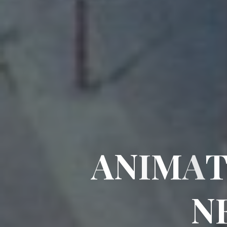
A
N
I
M
A
N