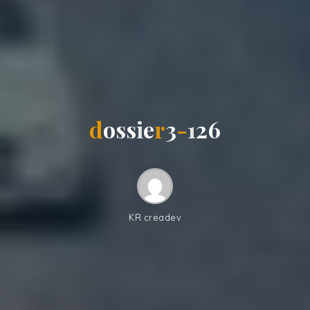
d
o
s
s
i
e
r
3
-
1
2
6
KR creadev