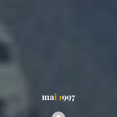
m
a
i
1
9
9
7